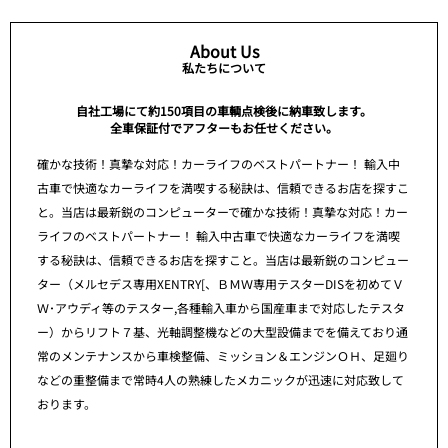
About Us
私たちについて
自社工場にて約150項目の車輌点検後に納車致します。
全車保証付でアフターもお任せください。
確かな技術！真摯な対応！カーライフのベストパートナー！ 輸入中
古車で快適なカーライフを満喫する秘訣は、信頼できるお店を探すこ
と。当店は最新鋭のコンピューターで確かな技術！真摯な対応！カー
ライフのベストパートナー！ 輸入中古車で快適なカーライフを満喫
する秘訣は、信頼できるお店を探すこと。当店は最新鋭のコンピュー
ター（メルセデス専用XENTRY[、ＢＭＷ専用テスターDISを初めてＶ
Ｗ･アウディ等のテスター,各種輸入車から国産車まで対応したテスタ
ー）からリフト７基、光軸調整機などの大型設備までを備えており通
常のメンテナンスから車検整備、ミッション＆エンジンＯＨ、足廻り
などの重整備まで常時4人の熟練したメカニックが迅速に対応致して
おります。