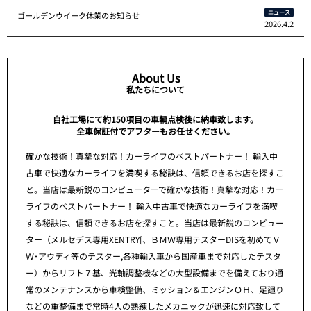
ニュース
ゴールデンウイーク休業のお知らせ
2026.4.2
About Us
私たちについて
自社工場にて約150項目の車輌点検後に納車致します。
全車保証付でアフターもお任せください。
確かな技術！真摯な対応！カーライフのベストパートナー！ 輸入中
古車で快適なカーライフを満喫する秘訣は、信頼できるお店を探すこ
と。当店は最新鋭のコンピューターで確かな技術！真摯な対応！カー
ライフのベストパートナー！ 輸入中古車で快適なカーライフを満喫
する秘訣は、信頼できるお店を探すこと。当店は最新鋭のコンピュー
ター（メルセデス専用XENTRY[、ＢＭＷ専用テスターDISを初めてＶ
Ｗ･アウディ等のテスター,各種輸入車から国産車まで対応したテスタ
ー）からリフト７基、光軸調整機などの大型設備までを備えており通
常のメンテナンスから車検整備、ミッション＆エンジンＯＨ、足廻り
などの重整備まで常時4人の熟練したメカニックが迅速に対応致して