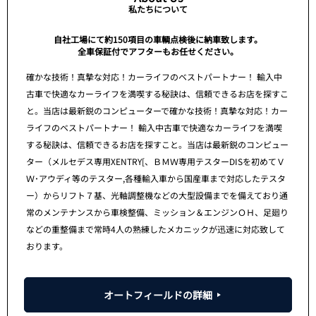
私たちについて
自社工場にて約150項目の車輌点検後に納車致します。
全車保証付でアフターもお任せください。
確かな技術！真摯な対応！カーライフのベストパートナー！ 輸入中
古車で快適なカーライフを満喫する秘訣は、信頼できるお店を探すこ
と。当店は最新鋭のコンピューターで確かな技術！真摯な対応！カー
ライフのベストパートナー！ 輸入中古車で快適なカーライフを満喫
する秘訣は、信頼できるお店を探すこと。当店は最新鋭のコンピュー
ター（メルセデス専用XENTRY[、ＢＭＷ専用テスターDISを初めてＶ
Ｗ･アウディ等のテスター,各種輸入車から国産車まで対応したテスタ
ー）からリフト７基、光軸調整機などの大型設備までを備えており通
常のメンテナンスから車検整備、ミッション＆エンジンＯＨ、足廻り
などの重整備まで常時4人の熟練したメカニックが迅速に対応致して
おります。
オートフィールドの詳細