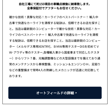
自社工場にて約150項目の車輌点検後に納車致します。
全車保証付でアフターもお任せください。
確かな技術！真摯な対応！カーライフのベストパートナー！ 輸入中
古車で快適なカーライフを満喫する秘訣は、信頼できるお店を探すこ
と。当店は最新鋭のコンピューターで確かな技術！真摯な対応！カー
ライフのベストパートナー！ 輸入中古車で快適なカーライフを満喫
する秘訣は、信頼できるお店を探すこと。当店は最新鋭のコンピュー
ター（メルセデス専用XENTRY[、ＢＭＷ専用テスターDISを初めてＶ
Ｗ･アウディ等のテスター,各種輸入車から国産車まで対応したテスタ
ー）からリフト７基、光軸調整機などの大型設備までを備えており通
常のメンテナンスから車検整備、ミッション＆エンジンＯＨ、足廻り
などの重整備まで常時4人の熟練したメカニックが迅速に対応致して
おります。
オートフィールドの詳細