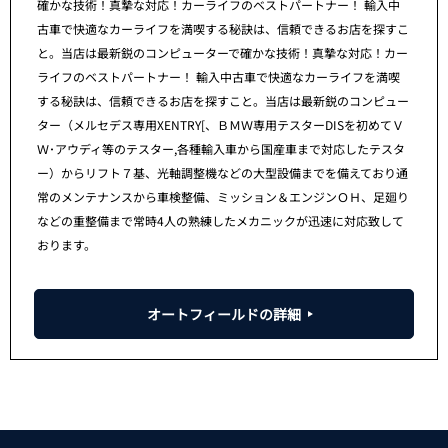
確かな技術！真摯な対応！カーライフのベストパートナー！ 輸入中
古車で快適なカーライフを満喫する秘訣は、信頼できるお店を探すこ
と。当店は最新鋭のコンピューターで確かな技術！真摯な対応！カー
ライフのベストパートナー！ 輸入中古車で快適なカーライフを満喫
する秘訣は、信頼できるお店を探すこと。当店は最新鋭のコンピュー
ター（メルセデス専用XENTRY[、ＢＭＷ専用テスターDISを初めてＶ
Ｗ･アウディ等のテスター,各種輸入車から国産車まで対応したテスタ
ー）からリフト７基、光軸調整機などの大型設備までを備えており通
常のメンテナンスから車検整備、ミッション＆エンジンＯＨ、足廻り
などの重整備まで常時4人の熟練したメカニックが迅速に対応致して
おります。
オートフィールドの詳細