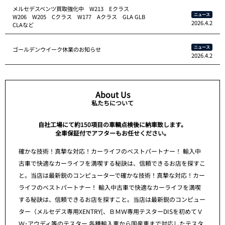
メルセデスベンツ買取強化中 W213 Eクラス
ニュース
W206 W205 Cクラス W177 Aクラス GLA GLB
2026.4.2
CLAなど
ニュース
ゴールデンウイーク休業のお知らせ
2026.4.2
About Us
私たちについて
自社工場にて約150項目の車輌点検後に納車致します。
全車保証付でアフターもお任せください。
確かな技術！真摯な対応！カーライフのベストパートナー！ 輸入中
古車で快適なカーライフを満喫する秘訣は、信頼できるお店を探すこ
と。当店は最新鋭のコンピューターで確かな技術！真摯な対応！カー
ライフのベストパートナー！ 輸入中古車で快適なカーライフを満喫
する秘訣は、信頼できるお店を探すこと。当店は最新鋭のコンピュー
ター（メルセデス専用XENTRY[、ＢＭＷ専用テスターDISを初めてＶ
Ｗ･アウディ等のテスター,各種輸入車から国産車まで対応したテスタ