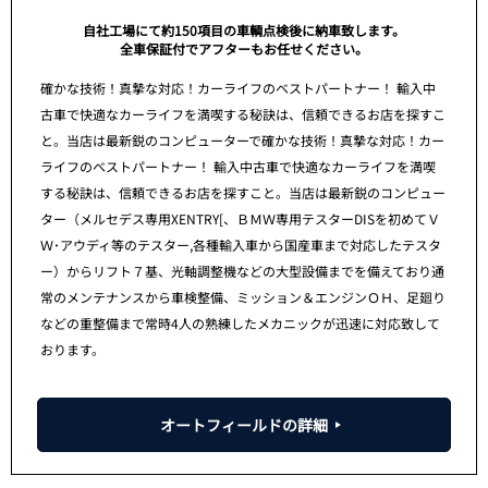
自社工場にて約150項目の車輌点検後に納車致します。
全車保証付でアフターもお任せください。
確かな技術！真摯な対応！カーライフのベストパートナー！ 輸入中
古車で快適なカーライフを満喫する秘訣は、信頼できるお店を探すこ
と。当店は最新鋭のコンピューターで確かな技術！真摯な対応！カー
ライフのベストパートナー！ 輸入中古車で快適なカーライフを満喫
する秘訣は、信頼できるお店を探すこと。当店は最新鋭のコンピュー
ター（メルセデス専用XENTRY[、ＢＭＷ専用テスターDISを初めてＶ
Ｗ･アウディ等のテスター,各種輸入車から国産車まで対応したテスタ
ー）からリフト７基、光軸調整機などの大型設備までを備えており通
常のメンテナンスから車検整備、ミッション＆エンジンＯＨ、足廻り
などの重整備まで常時4人の熟練したメカニックが迅速に対応致して
おります。
オートフィールドの詳細