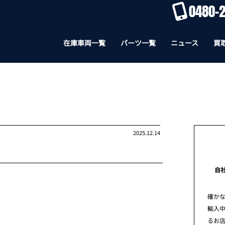
0480-2
在庫車両一覧
パーツ一覧
ニュース
買
2025.12.14
自
確か
輸入
るお