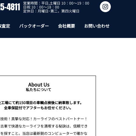
営業時間：平日,土曜日 10：00～19：00
5-4811
日祝 10：00～18：00
定休日：月曜日･第二，第四火曜日
取査定
バックオーダー
会社概要
お問い合わせ
About Us
私たちについて
社工場にて約150項目の車輌点検後に納車致します。
全車保証付でアフターもお任せください。
な技術！真摯な対応！カーライフのベストパートナー！
中古車で快適なカーライフを満喫する秘訣は、信頼でき
店を探すこと。当店は最新鋭のコンピューターで確かな