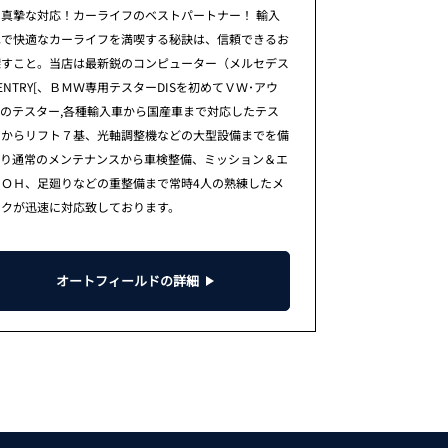
真摯な対応！カーライフのベストパートナー！ 輸入
車で快適なカーライフを満喫する秘訣は、信頼できるお
探すこと。当店は最新鋭のコンピューター（メルセデス
ENTRY[、ＢＭＷ専用テスターDISを初めてＶＷ･アウ
のテスター,各種輸入車から国産車まで対応したテス
）からリフト７基、光軸調整機などの大型設備までを備
おり通常のメンテナンスから車検整備、ミッション＆エ
ンＯＨ、足廻りなどの重整備まで常時4人の熟練したメ
ックが迅速に対応致しております。
オートフィールドの詳細