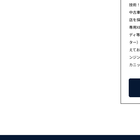
技術！
中古
店を
専用X
ディ等
ター
えて
ンジ
カニ