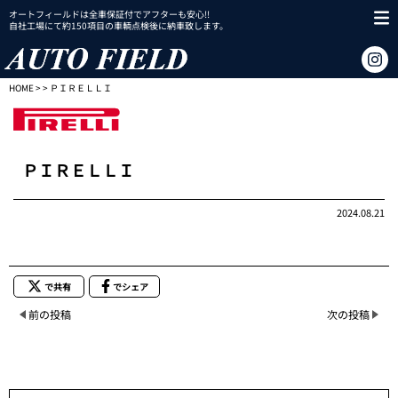
オートフィールドは全車保証付でアフターも安心!!
自社工場にて約150項目の車輌点検後に納車致します。
HOME
> > ＰＩＲＥＬＬＩ
ＰＩＲＥＬＬＩ
2024.08.21
で共有
でシェア
前の投稿
次の投稿