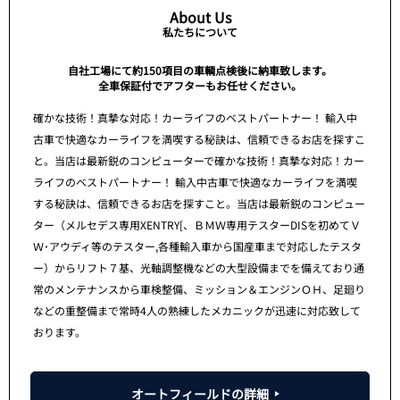
About Us
私たちについて
自社工場にて約150項目の車輌点検後に納車致します。
全車保証付でアフターもお任せください。
確かな技術！真摯な対応！カーライフのベストパートナー！ 輸入中
古車で快適なカーライフを満喫する秘訣は、信頼できるお店を探すこ
と。当店は最新鋭のコンピューターで確かな技術！真摯な対応！カー
ライフのベストパートナー！ 輸入中古車で快適なカーライフを満喫
する秘訣は、信頼できるお店を探すこと。当店は最新鋭のコンピュー
ター（メルセデス専用XENTRY[、ＢＭＷ専用テスターDISを初めてＶ
Ｗ･アウディ等のテスター,各種輸入車から国産車まで対応したテスタ
ー）からリフト７基、光軸調整機などの大型設備までを備えており通
常のメンテナンスから車検整備、ミッション＆エンジンＯＨ、足廻り
などの重整備まで常時4人の熟練したメカニックが迅速に対応致して
おります。
オートフィールドの詳細